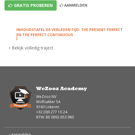
GRATIS PROBEREN
AANMELDEN
INHOUDSTAFEL DE VERLEDEN TIJD: THE PRESENT PERFECT
EN THE PERFECT CONTINUOUS
Vragen stellen in de Present Perfect, hoe ga je juist
Bekijk volledig traject
te werk?
Kourosch laat je zien hoe je makkelijk vragen kan
stellen in de present perfect. (2de graad)
De
present perfect
is een populaire
werkwoordstijd in het Engels. Maar hoe kan je nu
best
vragen stellen
in de
present perfect
?
WeZooz Academy
Kourosch stelt in deze video de
present perfect
in
vraag!
WeZooz NV
Wolfsakker 5A
9160 Lokeren
Oefeningen Present Perfect Questions
+32 (0)9 277 10 24
BTW: BE 0892.653.980
Maak van de volgende zin een vraag door
gebruik te maken van the Present Perfect. Let
op hoofdletters en leestekens!
Aanmelden