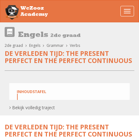
WeZooz
Toggl
Academy
navig
Engels
2de graad
2de graad
Engels
Grammar
Verbs
DE VERLEDEN TIJD: THE PRESENT
PERFECT EN THE PERFECT CONTINUOUS
INHOUDSTAFEL
Vragen stellen in de Present Perfect, hoe ga je juist
Bekijk volledig traject
te werk?
DE VERLEDEN TIJD: THE PRESENT
Oefeningen Present Perfect Questions
PERFECT EN THE PERFECT CONTINUOUS