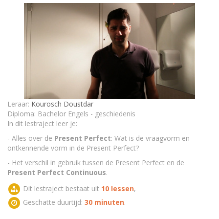
De negatieve vorm van de Present Perfect is wel
erg makkelijk te vormen!
Oefeningen Present Perfect Negative
Oefenen op de Present Perfect: aan de slag!
De Vorming, vraagstelling en negatie bij de Present
Perfect Continuous
Leraar:
Kourosch Doustdar
Oefeningen Present Perfect Continuous
Diploma: Bachelor Engels - geschiedenis
In dit lestraject leer je:
Oefeningen op de Present Perfect Continuous vs de
- Alles over de
Present Perfect
: Wat is de vraagvorm en
Present Perfect!
ontkennende vorm in de Present Perfect?
- Het verschil in gebruik tussen de Present Perfect en de
Oefeningen Present Perfect vs Present Perfect
Continuous
Present Perfect Continuous
.
Dit lestraject bestaat uit
10 lessen
,
TEST - De verleden tijd: The Present Perfect en the
Present Perfect Continuous
Geschatte duurtijd:
30 minuten
.