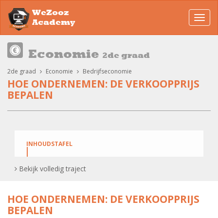
WeZooz
Toggl
Academy
navig
Economie
2de graad
2de graad
Economie
Bedrijfseconomie
HOE ONDERNEMEN: DE VERKOOPPRIJS
BEPALEN
INHOUDSTAFEL
Bekijk volledig traject
Prijsbepaling verkoopprijs op basis van de kosten
HOE ONDERNEMEN: DE VERKOOPPRIJS
Prijsbepaling op basis van de kosten: oefeningen
BEPALEN