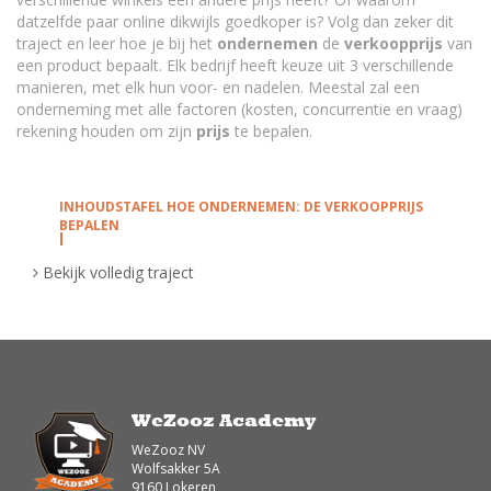
datzelfde paar online dikwijls goedkoper is? Volg dan zeker dit
traject en leer hoe je bij het
ondernemen
de
verkoopprijs
van
een product bepaalt. Elk bedrijf heeft keuze uit 3 verschillende
manieren, met elk hun voor- en nadelen. Meestal zal een
onderneming met alle factoren (kosten, concurrentie en vraag)
rekening houden om zijn
prijs
te bepalen.
INHOUDSTAFEL HOE ONDERNEMEN: DE VERKOOPPRIJS
BEPALEN
Bekijk volledig traject
Prijsbepaling verkoopprijs op basis van de kosten
Prijsbepaling is een belangrijk begrip in de
bedrijfseconomie, de verkoopprijs op basis van je
kosten.
Hoe komt het dat je favoriete paar sneakers in 2
winkels een andere prijs heeft? Eén van de redenen
WeZooz Academy
kan zijn dat de winkel zijn prijs bepaalt op basis van
de kosten. Bekijk even mee hoe dat juist in elkaar
WeZooz NV
zit...
Wolfsakker 5A
9160 Lokeren