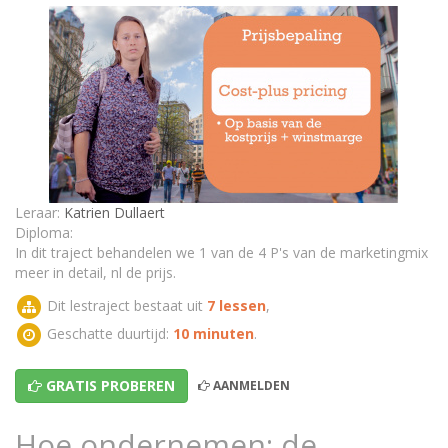
Verkoopprijs bepalen op basis van concurrentie
Prijsbepaling op basis van de concurrentie:
oefeningen
Prijsbepaling verkoopprijs op basis van de vraag
Prijsbepaling op basis van de vraag: oefeningen
Leraar:
Katrien Dullaert
Test: Hoe ondernemen: de verkoopprijs bepalen
Diploma:
In dit traject behandelen we 1 van de 4 P's van de marketingmix
meer in detail, nl de prijs.
Dit lestraject bestaat uit
7 lessen
,
Geschatte duurtijd:
10 minuten
.
GRATIS PROBEREN
AANMELDEN
Hoe ondernemen: de