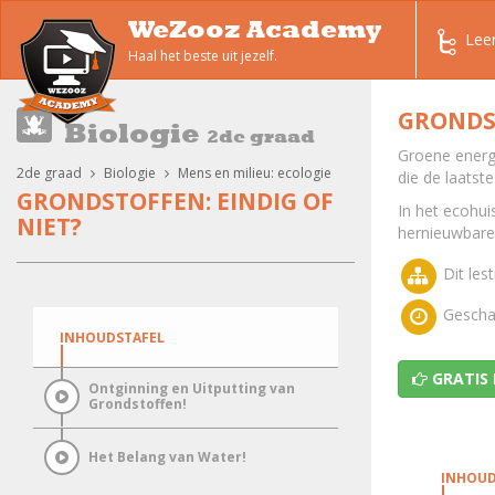
WeZooz Academy
Lee
Haal het beste uit jezelf.
GRONDST
Biologie
2de graad
Groene energi
2de graad
Biologie
Mens en milieu: ecologie
die de laatst
GRONDSTOFFEN: EINDIG OF
In het ecohui
NIET?
hernieuwbare
Dit lest
Geschat
INHOUDSTAFEL
GRATIS
Ontginning en Uitputting van
Grondstoffen!
Het Belang van Water!
INHOUD