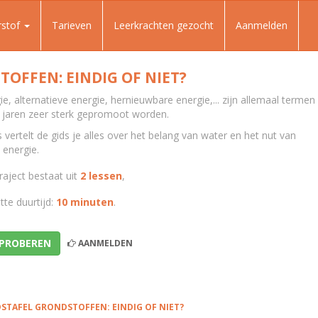
rstof
Tarieven
Leerkrachten gezocht
Aanmelden
OFFEN: EINDIG OF NIET?
e, alternatieve energie, hernieuwbare energie,... zijn allemaal termen
e jaren zeer sterk gepromoot worden.
s vertelt de gids je alles over het belang van water en het nut van
 energie.
raject bestaat uit
2 lessen
,
te duurtijd:
10 minuten
.
 PROBEREN
AANMELDEN
STAFEL GRONDSTOFFEN: EINDIG OF NIET?