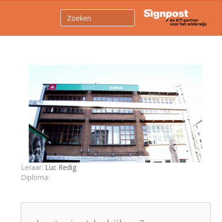
Leraar:
Luc Redig
Diploma: