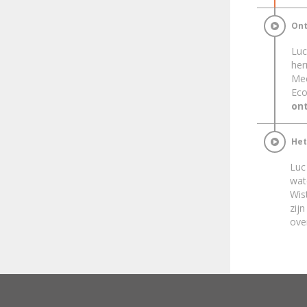
Ont
Luc
her
Me
Eco
on
Het
Luc
wat
Wis
zijn
ove