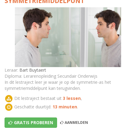
SYMMETRIEMIDDELPUNT
TEST - Symmetrie-as en symmetriemiddelpunt
Leraar:
Bart Buytaert
Diploma: Lerarenopleiding Secundair Onderwijs
In dit lestraject leer je waar je op de symmetrie-as het
symmetriemiddelpunt kan terugvinden.
Dit lestraject bestaat uit
3 lessen
,
Geschatte duurtijd:
13 minuten
.
GRATIS PROBEREN
AANMELDEN