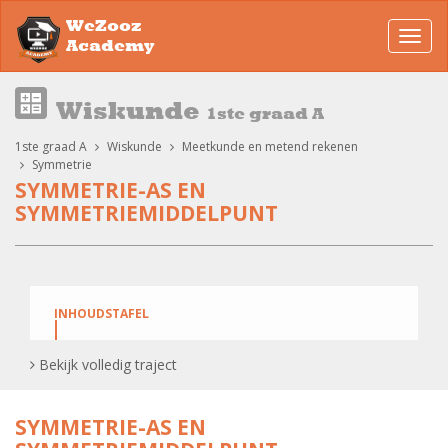
WeZooz
Toggl
Academy
navig
Wiskunde
1ste graad A
1ste graad A
Wiskunde
Meetkunde en metend rekenen
Symmetrie
SYMMETRIE-AS EN
SYMMETRIEMIDDELPUNT
INHOUDSTAFEL
Bekijk volledig traject
Symmetrie-as en symmetriemiddelpunt
Symmetrie-as en symmetriemiddelpunt:
SYMMETRIE-AS EN
Oefeningen