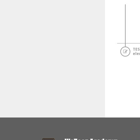
TES
el