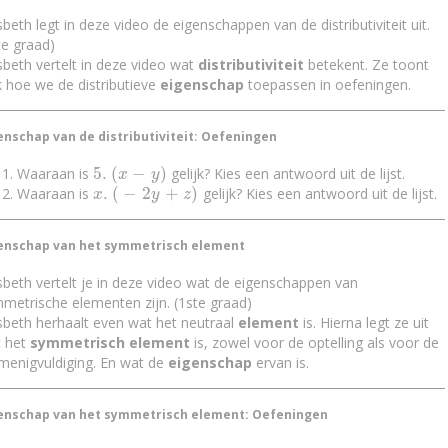
sbeth legt in deze video de eigenschappen van de distributiviteit uit.
te graad)
sbeth vertelt in deze video wat
distributiviteit
betekent. Ze toont
 hoe we de distributieve
eigenschap
toepassen in oefeningen.
enschap van de distributiviteit: Oefeningen
5
.
(
−
)
Waaraan is
gelijk? Kies een antwoord uit de lijst.
5
.
(
x
-
y
)
x
y
.
(
−
2
+
)
Waaraan is
gelijk? Kies een antwoord uit de lijst.
x
.
(
-
2
y
+
z
)
x
y
z
enschap van het symmetrisch element
sbeth vertelt je in deze video wat de eigenschappen van
metrische elementen zijn. (1ste graad)
sbeth herhaalt even wat het neutraal
element
is. Hierna legt ze uit
 het
symmetrisch element
is, zowel voor de optelling als voor de
menigvuldiging. En wat de
eigenschap
ervan is.
enschap van het symmetrisch element: Oefeningen