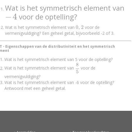
Wat is het symmetrisch element van
−
4
voor de optelling?
-
4
0
,
2
Wat is het symmetrisch element van
voor de
0
,
2
vermenigvuldiging? Een geheel getal, bijvoorbeeld -2 of 3.
T - Eigenschappen van de distributiviteit en het symmetrisch
ement
Wat is het symmetrisch element van 5 voor de optelling?
8
Wat is het symmetrisch element van
voor de
8
5
5
vermenigvuldiging?
Wat is het symmetrisch element van -6 voor de optelling?
Antwoord met een geheel getal.