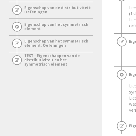
Lie
Eigenschap van de distributiviteit:
Oefeningen
(1s
Lie
Eigenschap van het symmetrisch
ook
element
Eigenschap van het symmetrisch
Eig
element: Oefeningen
TEST - Eigenschappen van de
distributiviteit en het
symmetrisch element
Eig
Lie
sym
Lie
wat
ver
Eig