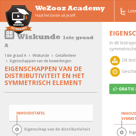
WeZooz Academy
Lee
Haal het beste uit jezelf.
EIGENSC
Wiskunde
1ste graad
In dit lestraj
A
symmetrische
1ste graad A
Wiskunde
Getallenleer
Dit lest
Eigenschappen van de bewerkingen
EIGENSCHAPPEN VAN DE
Geschat
DISTRIBUTIVITEIT EN HET
SYMMETRISCH ELEMENT
GRATIS
INHOUDSTAFEL
INHOUD
SYMMET
Eigenschap van de distributiviteit
Eig