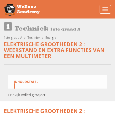
WeZooz
Toggl
Academy
navig
Techniek
1ste graad A
1ste graad A
Techniek
Energie
ELEKTRISCHE GROOTHEDEN 2 :
WEERSTAND EN EXTRA FUNCTIES VAN
EEN MULTIMETER
INHOUDSTAFEL
Meten van weerstand in een elektrische
Bekijk volledig traject
stroomkring.
ELEKTRISCHE GROOTHEDEN 2 :
Weerstand