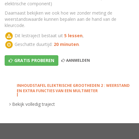
elektrische component)
Daarnaast bekijken we ook hoe we zonder meting de
weerstandswaarde kunnen bepalen aan de hand van de
kleurcode.
Dit lestraject bestaat uit
5 lessen
,
Geschatte duurtijd:
20 minuten
.
GRATIS PROBEREN
AANMELDEN
INHOUDSTAFEL ELEKTRISCHE GROOTHEDEN 2 : WEERSTAND
EN EXTRA FUNCTIES VAN EEN MULTIMETER
Meten van weerstand in een elektrische
Bekijk volledig traject
stroomkring.
Franklin gaat weerstand meten. (1ste graad)
Weerstand behoort tot één van de elektrische
grootheden. In de lesvideo 'Introductie tot de
elektrische grootheden' leidt Franklin je in deze