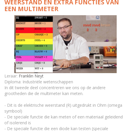
WEERSTAND EN EXTRA FUNCTIES VAN
EEN MULTIMETER
Geleiden of isoleren: testen van een LED-lamp en
een diode.
Extra functies van de multimeter
TEST : Weerstand meten en speciale functies met
de multimeter
Leraar:
Franklin Neyt
Diploma: Industriële wetenschappen
In dit tweede deel concentreren we ons op de andere
grootheden die de multimeter kan meten.
- Dit is de elektrische weerstand (R) uitgedrukt in Ohm (omega
symbool)
- De speciale functie die kan meten of een materiaal geleidend
of isolerend is
- De speciale functie die een diode kan testen (speciale