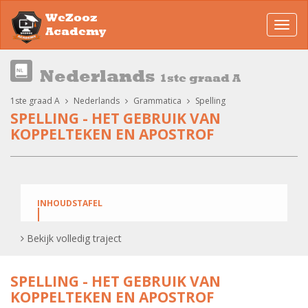
WeZooz
Toggl
Academy
navig
Nederlands
1ste graad A
1ste graad A
Nederlands
Grammatica
Spelling
SPELLING - HET GEBRUIK VAN
KOPPELTEKEN EN APOSTROF
INHOUDSTAFEL
Bekijk volledig traject
Spelling: het Koppelteken!
SPELLING - HET GEBRUIK VAN
Spelling: Apostrof of Weglatingsteken!
KOPPELTEKEN EN APOSTROF