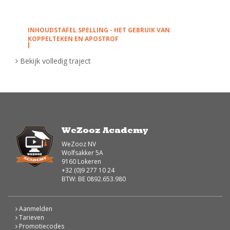
INHOUDSTAFEL SPELLING - HET GEBRUIK VAN
KOPPELTEKEN EN APOSTROF
Bekijk volledig traject
Spelling: het Koppelteken!
Frances gaat in deze video op wandel door de stad
op zoek naar koppeltekens. (2de graad)
Wanneer gebruik je een
koppelteken
en wanneer
niet? Frances vertelt er je in deze video over
spelling
alles over.
WeZooz Academy
WeZooz NV
Spelling: Apostrof of Weglatingsteken!
Wolfsakker 5A
9160 Lokeren
Frances vertelt je in deze video alles over de
+32 (0)9 277 10 24
apostrof, het afkappings- of weglatingsteken. (2de
BTW: BE 0892.653.980
graad)
Wanneer schrijf je een
apostrof
of
weglatingsteken
? Frances legt het je in deze
Aanmelden
Tarieven
video over
spelling
uit.
Promotiecodes