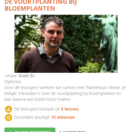
DE VOORTPLANTING BIJ
BLOEMPLANTEN
Soorten Bestuiving bij Bloemen!
Bestuiving door de Wind of door Dieren.
TEST - De voortplanting bij bloemplanten
Leraar:
Koen Es
Diploma:
Voor dit lestraject werkten we samen met Plantentuin Meise. Je
bekijkt 4 lesvideo's over de voortplanting bij bloemplanten en
kan daarna een korte toets maken.
Dit lestraject bestaat uit
5 lessen
,
Geschatte duurtijd:
13 minuten
.