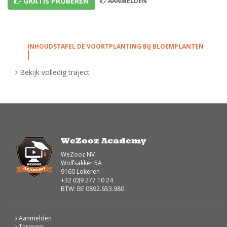
GRATIS PROBEREN
AANMELDEN
INHOUDSTAFEL DE VOORTPLANTING BIJ BLOEMPLANTEN
Bekijk volledig traject
Geslachtelijke Voortplanting bij Bloemen!
Koen legt in deze video uit hoe de geslachtelijke
voortplanting bij bloemen in zijn werk gaat. (1ste
graad)
Wat is
geslachtelijke voortplanting
bij
bloemen
? Kom het allemaal te weten in deze video
WeZooz Academy
waarin Koen van de plantentuin in Meise je er alles
over vertelt.
WeZooz NV
Wolfsakker 5A
9160 Lokeren
Ongeslachtelijke of vegetatieve voortplanting!
+32 (0)9 277 10 24
BTW: BE 0892.653.980
Koen van de Plantentuin heeft het in deze video niet
over de geslachtelijke voortplanting bij bloemen,
maar over de ongeslachtelijke. (1ste graad)
Aanmelden
Tarieven