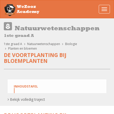
WeZooz
Toggl
Academy
navig
Natuurwetenschappen
1ste graad A
1ste graad A
Natuurwetenschappen
Biologie
Planten en bloemen
DE VOORTPLANTING BIJ
BLOEMPLANTEN
INHOUDSTAFEL
Bekijk volledig traject
Geslachtelijke Voortplanting bij Bloemen!
Ongeslachtelijke of vegetatieve voortplanting!