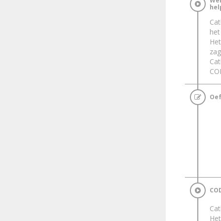
Wel
hel
Cat
het
He
zag
Cat
COD
Oef
COD
Cat
He