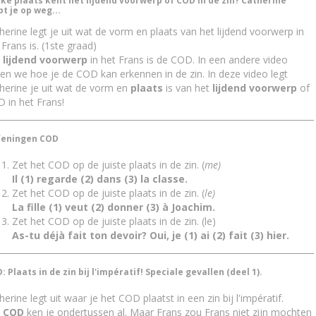
ke plaats kent het lijdend voorwerp of COD in de zin? Catherine
pt je op weg...
herine legt je uit wat de vorm en plaats van het lijdend voorwerp in
 Frans is. (1ste graad)
t
lijdend voorwerp
in het Frans is de COD. In een andere video
en we hoe je de COD kan erkennen in de zin. In deze video legt
herine je uit wat de vorm en
plaats
is van het
lijdend voorwerp
of
 in het Frans!
eningen COD
Zet het COD op de juiste plaats in de zin. (
me)
Il (1) regarde (2) dans (3) la classe.
Zet het COD op de juiste plaats in de zin. (
le
)
La fille (1) veut (2) donner (3) à Joachim.
Zet het COD op de juiste plaats in de zin. (le)
As-tu déjà fait ton devoir? Oui, je (1) ai (2) fait (3) hier.
: Plaats in de zin bij l'impératif! Speciale gevallen (deel 1).
herine legt uit waar je het COD plaatst in een zin bij l'impératif.
t
COD
ken je ondertussen al. Maar Frans zou Frans niet zijn mochten