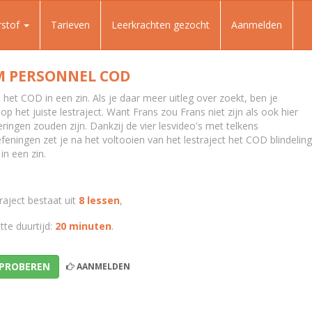
rstof
Tarieven
Leerkrachten gezocht
Aanmelden
 PERSONNEL COD
 het COD in een zin. Als je daar meer uitleg over zoekt, ben je
 het juiste lestraject. Want Frans zou Frans niet zijn als ook hier
ringen zouden zijn. Dankzij de vier lesvideo's met telkens
feningen zet je na het voltooien van het lestraject het COD blindelin
 in een zin.
raject bestaat uit
8 lessen
,
te duurtijd:
20 minuten
.
 PROBEREN
AANMELDEN