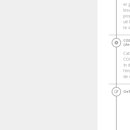
er 
les
pos
uit
te 
COD
(dee
Cat
COD
In 
l'i
de
Oef