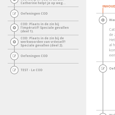
Catherine helpt je op weg...
INHOUD
Oefeningen COD
Wan
COD: Plaats in de zin bij
l'impératif! Speciale gevallen
Cat
(deel 1).
de 
COD: Plaats in de zin bij de
Het
werkwoorden van vréeself!
al 
Speciale gevallen (deel 2).
kom
ee
Oefeningen COD
Oef
TEST - Le COD