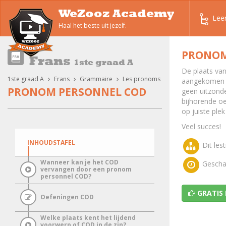
WeZooz Academy
Lee
Haal het beste uit jezelf.
PRONOM
Frans
1ste graad A
De plaats van
1ste graad A
Frans
Grammaire
Les pronoms
aangekomen op
PRONOM PERSONNEL COD
geen uitzonde
bijhorende oe
op juiste plek
Veel succes!
INHOUDSTAFEL
Dit lest
Wanneer kan je het COD
Geschat
vervangen door een pronom
personnel COD?
GRATIS
Oefeningen COD
Welke plaats kent het lijdend
voorwerp of COD in de zin?