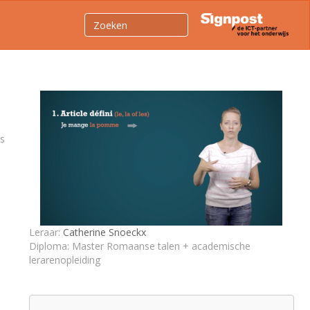
gs
Leraar:
Catherine Snoeckx
Diploma: Master Romaanse talen + academische
lerarenopleiding