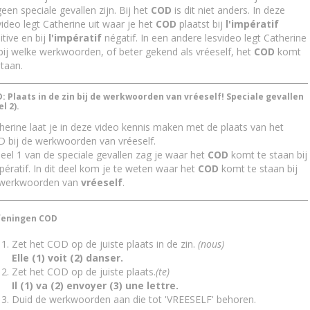
geen speciale gevallen zijn. Bij het
COD
is dit niet anders. In deze
video legt Catherine uit waar je het
COD
plaatst bij
l'impératif
itive en bij
l'impératif
négatif. In een andere lesvideo legt Catherine
 bij welke werkwoorden, of beter gekend als vréeself, het
COD
komt
staan.
: Plaats in de zin bij de werkwoorden van vréeself! Speciale gevallen
l 2).
herine laat je in deze video kennis maken met de plaats van het
 bij de werkwoorden van vréeself.
deel 1 van de speciale gevallen zag je waar het
COD
komt te staan bij
mpératif. In dit deel kom je te weten waar het
COD
komt te staan bij
 werkwoorden van
vréeself
.
eningen COD
Zet het COD op de juiste plaats in de zin.
(nous)
Elle (1) voit (2) danser.
Zet het COD op de juiste plaats.
(te)
Il (1) va (2) envoyer (3) une lettre.
Duid de werkwoorden aan die tot 'VREESELF' behoren.