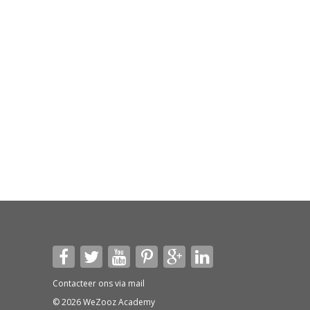
Contacteer ons via
mail
© 2026 WeZooz Academy