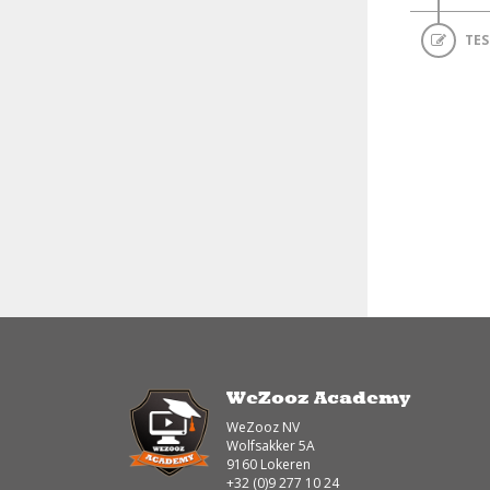
TES
WeZooz Academy
WeZooz NV
Wolfsakker 5A
9160 Lokeren
+32 (0)9 277 10 24