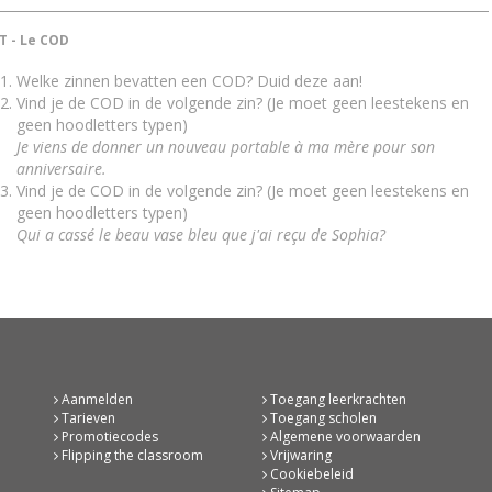
T - Le COD
Welke zinnen bevatten een COD? Duid deze aan!
Vind je de COD in de volgende zin? (Je moet geen leestekens en
geen hoodletters typen)
Je viens de donner un nouveau portable à ma mère pour son
anniversaire.
Vind je de COD in de volgende zin? (Je moet geen leestekens en
geen hoodletters typen)
Qui a cassé le beau vase bleu que j'ai reçu de Sophia?
Aanmelden
Toegang leerkrachten
Tarieven
Toegang scholen
Promotiecodes
Algemene voorwaarden
Flipping the classroom
Vrijwaring
Cookiebeleid