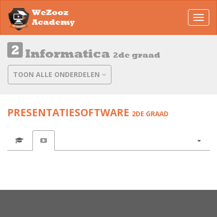
WeZooz
Toggl
Academy
navig
Informatica
2de graad
TOON ALLE ONDERDELEN
PRESENTATIESOFTWARE
2DE GRAAD