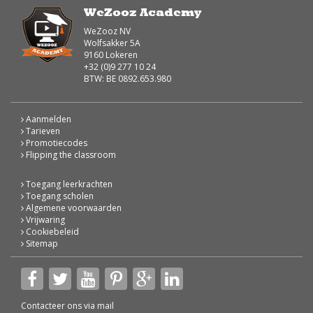
WeZooz Academy
WeZooz NV
Wolfsakker 5A
9160 Lokeren
+32 (0)9 277 10 24
BTW: BE 0892.653.980
Aanmelden
Tarieven
Promotiecodes
Flipping the classroom
Toegang leerkrachten
Toegang scholen
Algemene voorwaarden
Vrijwaring
Cookiebeleid
Sitemap
Contacteer ons via
mail