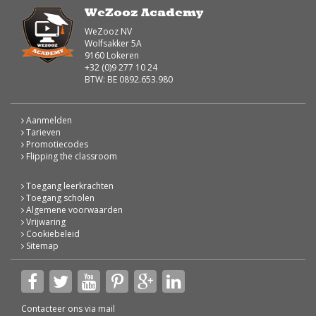
WeZooz Academy
WeZooz NV
Wolfsakker 5A
9160 Lokeren
+32 (0)9 277 10 24
BTW: BE 0892.653.980
Aanmelden
Tarieven
Promotiecodes
Flipping the classroom
Toegang leerkrachten
Toegang scholen
Algemene voorwaarden
Vrijwaring
Cookiebeleid
Sitemap
Contacteer ons via
mail