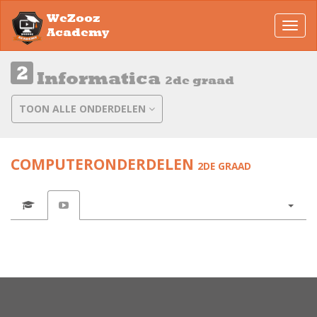
WeZooz
Toggl
Academy
navig
Informatica
2de graad
TOON ALLE ONDERDELEN
COMPUTERONDERDELEN
2DE GRAAD