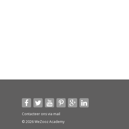
Contacteer ons via
mail
© 2026 WeZooz Academy