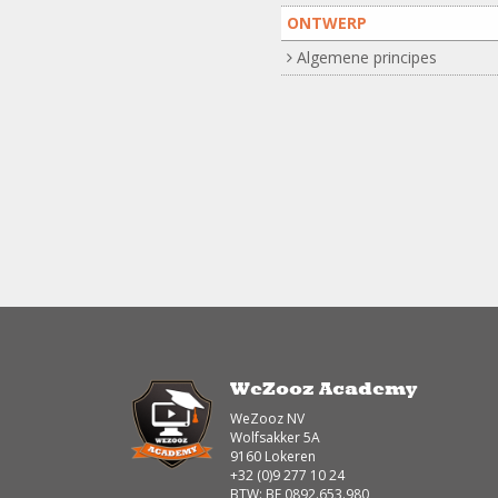
ONTWERP
Algemene principes
WeZooz Academy
WeZooz NV
Wolfsakker 5A
9160 Lokeren
+32 (0)9 277 10 24
BTW: BE 0892.653.980