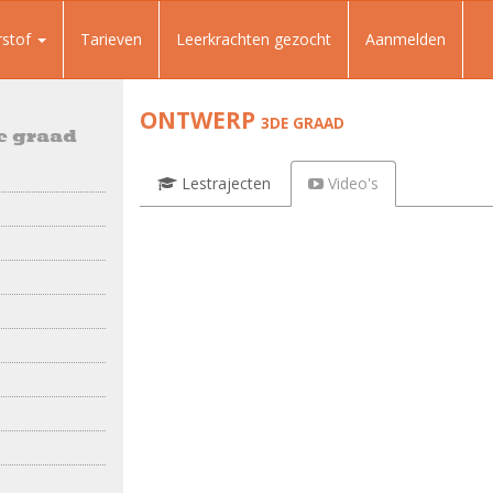
rstof
Tarieven
Leerkrachten gezocht
Aanmelden
ONTWERP
3DE GRAAD
e graad
Lestrajecten
Video's