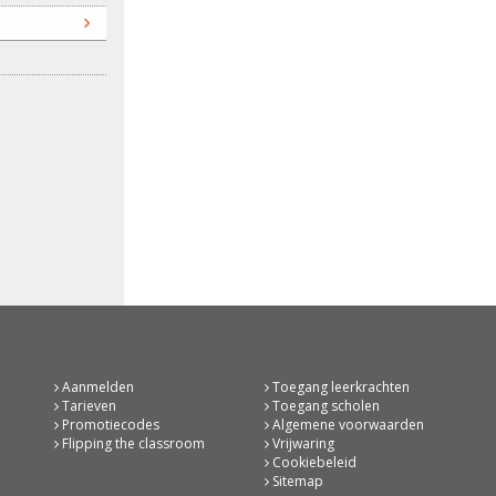
Aanmelden
Toegang leerkrachten
Tarieven
Toegang scholen
Promotiecodes
Algemene voorwaarden
Flipping the classroom
Vrijwaring
Cookiebeleid
Sitemap