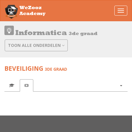
WeZooz
Toggl
Academy
navig
Informatica
3de graad
TOON ALLE ONDERDELEN
BEVEILIGING
3DE GRAAD