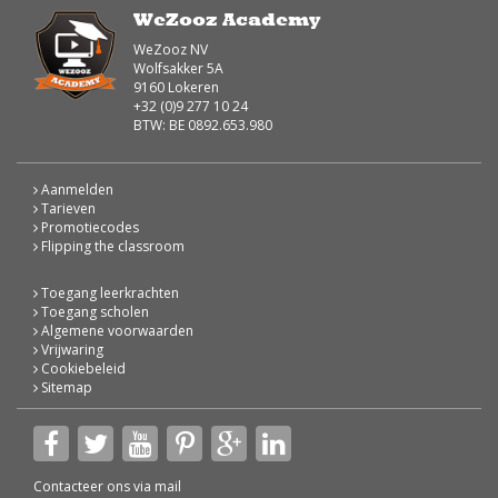
WeZooz Academy
WeZooz NV
Wolfsakker 5A
9160 Lokeren
+32 (0)9 277 10 24
BTW: BE 0892.653.980
Aanmelden
Tarieven
Promotiecodes
Flipping the classroom
Toegang leerkrachten
Toegang scholen
Algemene voorwaarden
Vrijwaring
Cookiebeleid
Sitemap
Contacteer ons via
mail