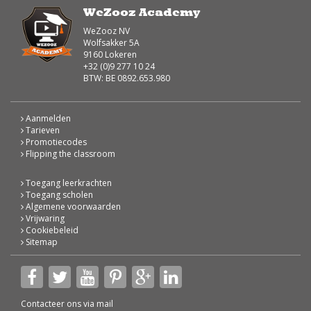
WeZooz Academy
WeZooz NV
Wolfsakker 5A
9160 Lokeren
+32 (0)9 277 10 24
BTW: BE 0892.653.980
Aanmelden
Tarieven
Promotiecodes
Flipping the classroom
Toegang leerkrachten
Toegang scholen
Algemene voorwaarden
Vrijwaring
Cookiebeleid
Sitemap
Contacteer ons via
mail