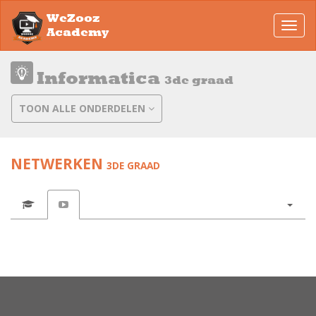
WeZooz
Toggl
Academy
navig
Informatica
3de graad
TOON ALLE ONDERDELEN
NETWERKEN
3DE GRAAD