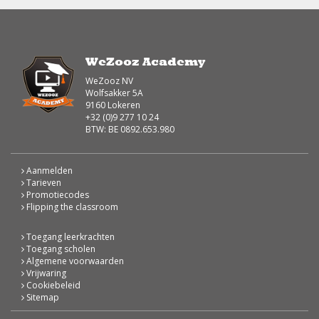
WeZooz Academy
WeZooz NV
Wolfsakker 5A
9160 Lokeren
+32 (0)9 277 10 24
BTW: BE 0892.653.980
Aanmelden
Tarieven
Promotiecodes
Flipping the classroom
Toegang leerkrachten
Toegang scholen
Algemene voorwaarden
Vrijwaring
Cookiebeleid
Sitemap