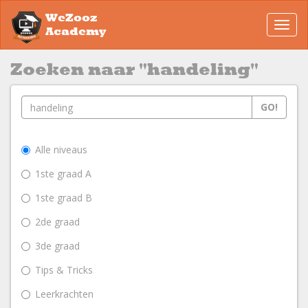
WeZooz
Toggl
Academy
navig
Zoeken naar "handeling"
GO!
Alle niveaus
1ste graad A
1ste graad B
2de graad
3de graad
Tips & Tricks
Leerkrachten