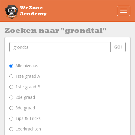
WeZooz
Toggl
Academy
navig
Zoeken naar "grondtal"
GO!
Alle niveaus
1ste graad A
1ste graad B
2de graad
3de graad
Tips & Tricks
Leerkrachten