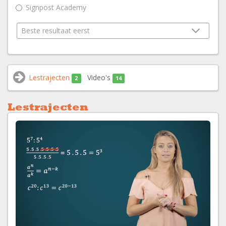
Signpost Academy
Lestrajecten
Video's
2
14
Lestrajecten