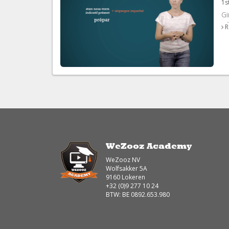
1s
Gi
of
R
D
he
ve
In
de
WeZooz Academy
WeZooz NV
Wolfsakker 5A
9160 Lokeren
+32 (0)9 277 10 24
BTW: BE 0892.653.980