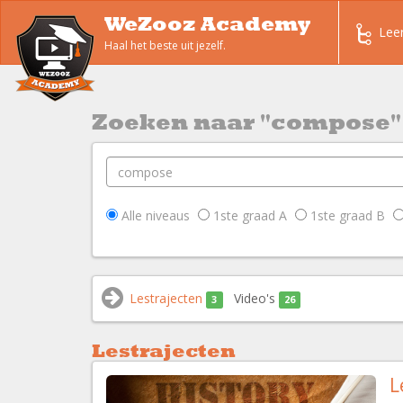
WeZooz Academy
Lee
Haal het beste uit jezelf.
Zoeken naar "compose"
Alle niveaus
1ste graad A
1ste graad B
Lestrajecten
Video's
3
26
Lestrajecten
L