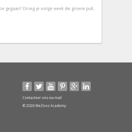
oe gegaan? Droeg je vorige week die groene pull,
jze, maar doordat ze allebei gebruikt worden voor
 verward. Daar komt nu een eind aan! Gedaan met de
bruik van de imparfait uit en (3) het verschil met
Contacteer ons via
mail
© 2026 WeZooz Academy