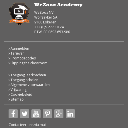
WeZooz Academy
WeZooz NV
Wolfsakker 5A
9160 Lokeren
+32 (0)9 277 10 24
BTW: BE 0892.653.980
Aanmelden
Tarieven
Promotiecodes
Flipping the classroom
Toegang leerkrachten
Toegang scholen
Algemene voorwaarden
Vrijwaring
Cookiebeleid
Sitemap
Contacteer ons via
mail