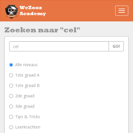
WeZooz
Toggl
Academy
navig
Zoeken naar "cel"
GO!
Alle niveaus
1ste graad A
1ste graad B
2de graad
3de graad
Tips & Tricks
Leerkrachten