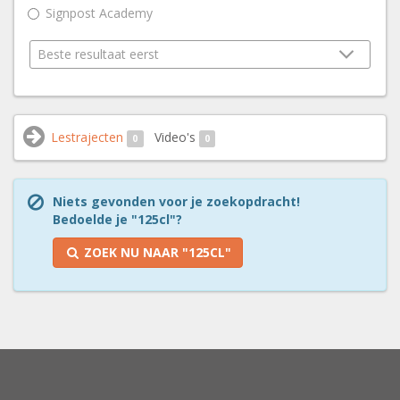
Signpost Academy
Lestrajecten
Video's
0
0
Niets gevonden voor je zoekopdracht!
Bedoelde je "125cl"?
ZOEK NU NAAR "125CL"