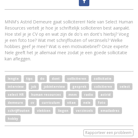
MNM's Astrid Demeure gaat solliciteren! Nele van Select Human
Resources vertelt je hoe je schriftelijk solliciteren best aanpakt.
Hoe stel je je CV op en wat zijn de do's en dont's hierbij? Voeg
je een foto toe? Wat met schrijffouten of verzinsels? Welke
hobbies geef je mee? Wat is een motivatiebrief? Onze experte
Nele geeft het je allemaal mee zodat je een goede sollicitatie
kan afleggen.
lengte
tips
do
dont
solliciteren
sollicitatie
interview
job
jobinterview
gesprek
soliciteren
select
select HR
human resources
mnm
radio
astrid
demeure
cv
curriculum
vitae
nele
foto
schrijffouten
vlekken
liegen
verzinsels
emailadres
hobby
Rapporteer een probleem