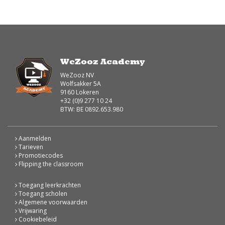
WeZooz Academy
WeZooz NV
Wolfsakker 5A
9160 Lokeren
+32 (0)9 277 10 24
BTW: BE 0892.653.980
Aanmelden
Tarieven
Promotiecodes
Flipping the classroom
Toegang leerkrachten
Toegang scholen
Algemene voorwaarden
Vrijwaring
Cookiebeleid