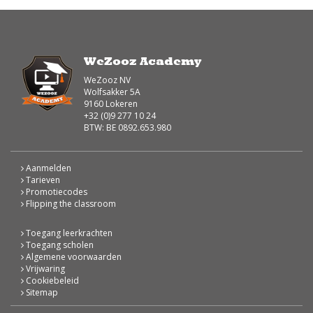
WeZooz Academy
WeZooz NV
Wolfsakker 5A
9160 Lokeren
+32 (0)9 277 10 24
BTW: BE 0892.653.980
Aanmelden
Tarieven
Promotiecodes
Flipping the classroom
Toegang leerkrachten
Toegang scholen
Algemene voorwaarden
Vrijwaring
Cookiebeleid
Sitemap