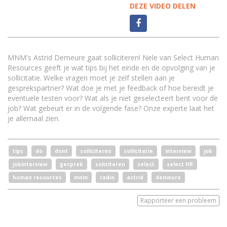
DEZE VIDEO DELEN
MNM's Astrid Demeure gaat solliciteren! Nele van Select Human
Resources geeft je wat tips bij het einde en de opvolging van je
sollicitatie. Welke vragen moet je zelf stellen aan je
gesprekspartner? Wat doe je met je feedback of hoe bereidt je
eventuele testen voor? Wat als je niet geselecteert bent voor de
job? Wat gebeurt er in de volgende fase? Onze experte laat het
je allemaal zien.
tips
do
dont
solliciteren
sollicitatie
interview
job
jobinterview
gesprek
soliciteren
select
select HR
human resources
mnm
radio
astrid
demeure
Rapporteer een probleem