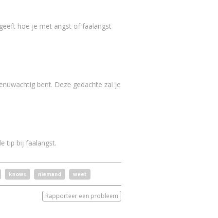
rgeeft hoe je met angst of faalangst
 zenuwachtig bent. Deze gedachte zal je
 tip bij faalangst.
knows
niemand
weet
Rapporteer een probleem