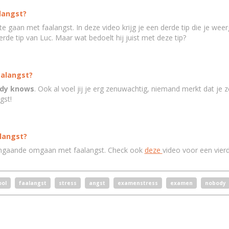
langst?
 te gaan met faalangst. In deze video krijg je een derde tip die je wee
derde tip van Luc. Maar wat bedoelt hij juist met deze tip?
aalangst?
dy knows
. Ook al voel jij je erg zenuwachtig, niemand merkt dat je
gst!
langst?
n aangaande omgaan met faalangst. Check ook
deze
video voor een vierde
ool
faalangst
stress
angst
examenstress
examen
nobody