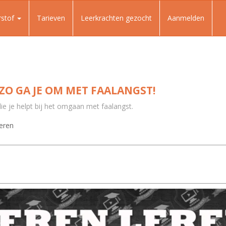
rstof
Tarieven
Leerkrachten gezocht
Aanmelden
ZO GA JE OM MET FAALANGST!
 die je helpt bij het omgaan met faalangst.
eren