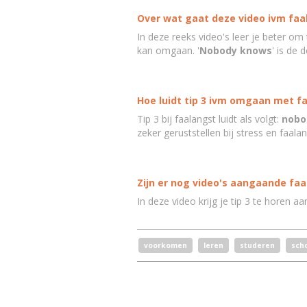
Over wat gaat deze video ivm faa
In deze reeks video's leer je beter om
kan omgaan. '
Nobody knows
' is de 
Hoe luidt tip 3 ivm omgaan met f
Tip 3 bij faalangst luidt als volgt:
nobo
zeker geruststellen bij stress en faalan
Zijn er nog video's aangaande faa
In deze video krijg je tip 3 te hore
voorkomen
leren
studeren
sch