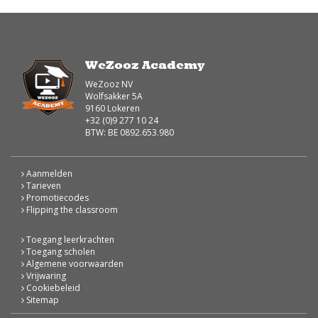
WeZooz Academy
WeZooz NV
Wolfsakker 5A
9160 Lokeren
+32 (0)9 277 10 24
BTW: BE 0892.653.980
Aanmelden
Tarieven
Promotiecodes
Flipping the classroom
Toegang leerkrachten
Toegang scholen
Algemene voorwaarden
Vrijwaring
Cookiebeleid
Sitemap