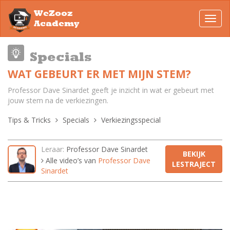
WeZooz
Toggl
Academy
navig
Specials
WAT GEBEURT ER MET MIJN STEM?
Professor Dave Sinardet geeft je inzicht in wat er gebeurt met
jouw stem na de verkiezingen.
Tips & Tricks
Specials
Verkiezingsspecial
Leraar:
Professor Dave Sinardet
BEKIJK
Alle video’s van
Professor Dave
LESTRAJECT
Sinardet