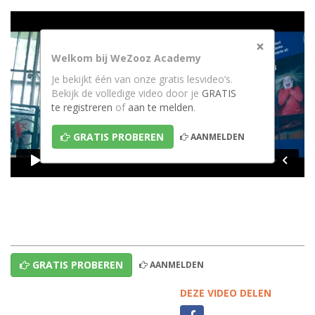
×
Welkom bij WeZooz Academy
Je bekijkt één van onze gratis lesvideo’s.
Bekijk de volledige video door je
GRATIS
te registreren
of
aan te melden
.
GRATIS PROBEREN
AANMELDEN
GRATIS PROBEREN
AANMELDEN
DEZE VIDEO DELEN