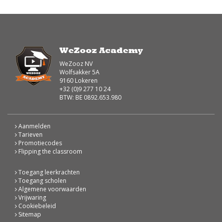
WeZooz Academy
WeZooz NV
Wolfsakker 5A
9160 Lokeren
+32 (0)9 277 10 24
BTW: BE 0892.653.980
Aanmelden
Tarieven
Promotiecodes
Flipping the classroom
Toegang leerkrachten
Toegang scholen
Algemene voorwaarden
Vrijwaring
Cookiebeleid
Sitemap