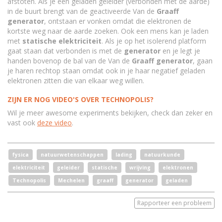
afstoten. Als je een geladen geleider (verbonden met de aarde)
in de buurt brengt van de geactiveerde Van de
Graaff
generator
, ontstaan er vonken omdat die elektronen de
kortste weg naar de aarde zoeken. Ook een mens kan je laden
met
statische elektriciteit
. Als je op het isolerend platform
gaat staan dat verbonden is met de
generator
en je legt je
handen bovenop de bal van de Van de
Graaff generator
, gaan
je haren rechtop staan omdat ook in je haar negatief geladen
elektronen zitten die van elkaar weg willen.
ZIJN ER NOG VIDEO'S OVER TECHNOPOLIS?
Wil je meer awesome experiments bekijken, check dan zeker en
vast ook
deze video
.
fysica
natuurwetenschappen
lading
natuurkunde
elektriciteit
geleider
statische
wrijving
elektronen
Technopolis
Mechelen
graaff
generator
geladen
Rapporteer een probleem