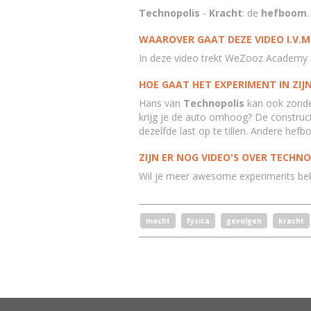
Technopolis
-
Kracht
: de
hefboom
.
WAAROVER GAAT DEZE VIDEO I.V.M
In deze video trekt WeZooz Academy
HOE GAAT HET EXPERIMENT IN ZIJ
Hans van
Technopolis
kan ook zonder
krijg je de auto omhoog? De construct
dezelfde last op te tillen. Andere hef
ZIJN ER NOG VIDEO'S OVER TECHNO
Wil je meer awesome experiments bek
macht
fysica
gevolgen
kracht