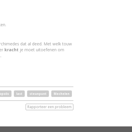
en.
rchimedes dat al deed. Met welk touw
der
kracht
je moet uitoefenen om
..
polis
last
steunpunt
Mechelen
Rapporteer een probleem