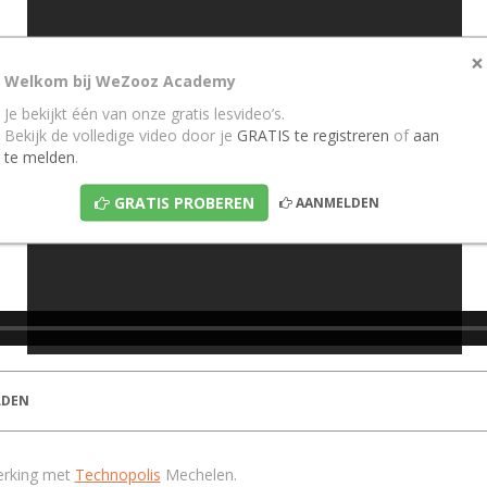
×
Welkom bij WeZooz Academy
Je bekijkt één van onze gratis lesvideo’s.
Bekijk de volledige video door je
GRATIS te registreren
of
aan
te melden
.
GRATIS PROBEREN
AANMELDEN
DEN
erking met
Technopolis
Mechelen.