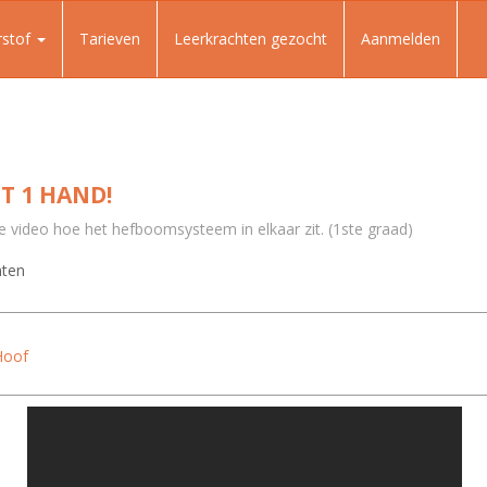
rstof
Tarieven
Leerkrachten gezocht
Aanmelden
T 1 HAND!
ze video hoe het hefboomsysteem in elkaar zit. (1ste graad)
nten
Hoof