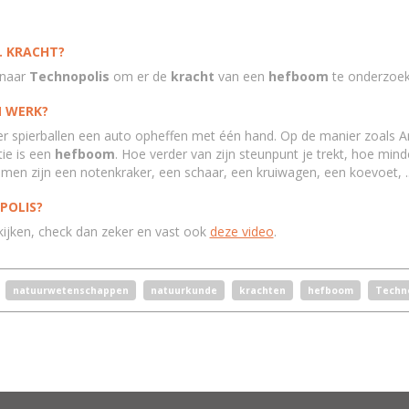
. KRACHT?
 naar
Technopolis
om er de
kracht
van een
hefboom
te onderzoek
N WERK?
 spierballen een auto opheffen met één hand. Op de manier zoals A
ie is een
hefboom
. Hoe verder van zijn steunpunt je trekt, hoe min
bomen zijn een notenkraker, een schaar, een kruiwagen, een koevoet, .
POLIS?
ijken, check dan zeker en vast ook
deze video
.
natuurwetenschappen
natuurkunde
krachten
hefboom
Techno