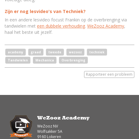
Zijn er nog lesvideo's van Techniek?
In een andere lesvideo focust Frankin op de overbrenging via
tandwielen met
een dubbele verhouding
.
WeZooz Academy
,
haal het beste uit jezelf.
academy
graad
tweede
wezooz
techniek
Tandwielen
Mechanica
Overbrenging
Rapporteer een probleem
WeZooz Academy
WeZooz NV
Wolfsakker 5A
9160 Lokeren