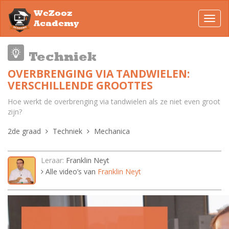
WeZooz
Toggl
Academy
navig
Techniek
OVERBRENGING VIA TANDWIELEN:
VERSCHILLENDE GROOTTES
Hoe werkt de overbrenging via tandwielen als ze niet even groot
zijn?
2de graad
Techniek
Mechanica
Leraar:
Franklin Neyt
Alle video’s van
Franklin Neyt