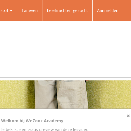
rstof
Tarieven
Leerkrachten gezocht
Aanmelden
×
Welkom bij WeZooz Academy
Je bekijkt een gratis preview van deze lesvideo.