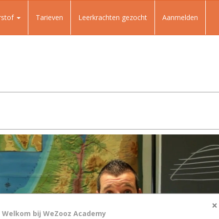
rstof
Tarieven
Leerkrachten gezocht
Aanmelden
×
Welkom bij WeZooz Academy