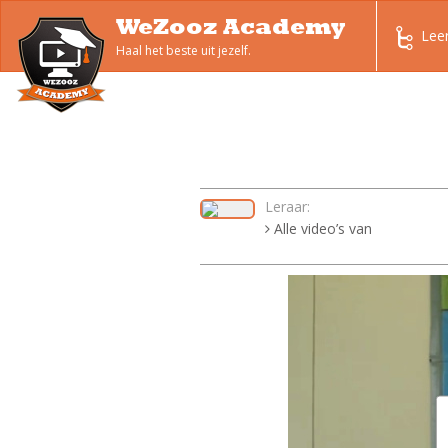
WeZooz Academy
Lee
Haal het beste uit jezelf.
Leraar:
Alle video’s van