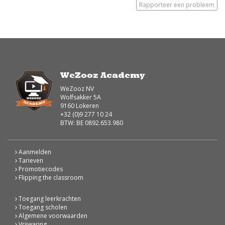
Rapporteer een probleem
WeZooz Academy
WeZooz NV
Wolfsakker 5A
9160 Lokeren
+32 (0)9 277 10 24
BTW: BE 0892.653.980
Aanmelden
Tarieven
Promotiecodes
Flipping the classroom
Toegang leerkrachten
Toegang scholen
Algemene voorwaarden
Vrijwaring