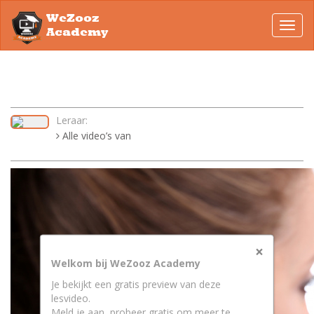
WeZooz
Toggl
Academy
navig
Leraar:
Alle video’s van
×
Welkom bij WeZooz Academy
Je bekijkt een gratis preview van deze
lesvideo.
Meld je aan, probeer gratis om meer te