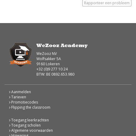
Rapporteer een probleem
WeZooz Academy
WeZooz NV
Wolfsakker 5A
9160 Lokeren
+32 (0)9 277 10 24
BTW: BE 0892.653.980
Aanmelden
Tarieven
Promotiecodes
Flipping the classroom
Toegang leerkrachten
Toegang scholen
Algemene voorwaarden
Vrijwaring