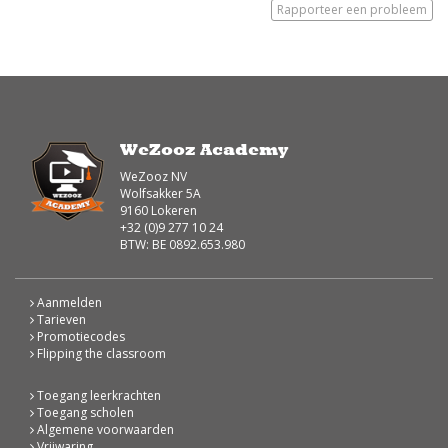
Rapporteer een probleem
WeZooz Academy
WeZooz NV
Wolfsakker 5A
9160 Lokeren
+32 (0)9 277 10 24
BTW: BE 0892.653.980
Aanmelden
Tarieven
Promotiecodes
Flipping the classroom
Toegang leerkrachten
Toegang scholen
Algemene voorwaarden
Vrijwaring