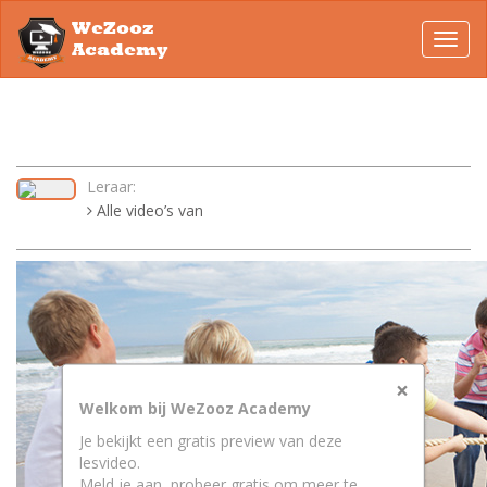
WeZooz
Toggl
Academy
navig
Leraar:
Alle video’s van
×
Welkom bij WeZooz Academy
Je bekijkt een gratis preview van deze
lesvideo.
Meld je aan, probeer gratis om meer te