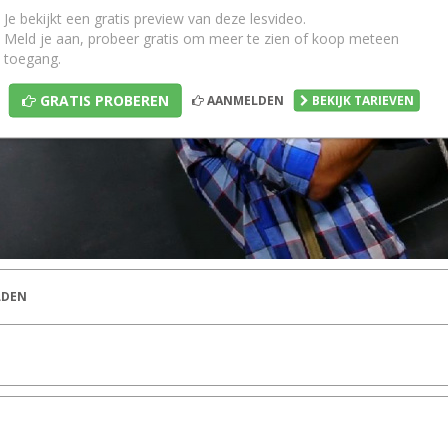
Je bekijkt een gratis preview van deze lesvideo.
Meld je aan, probeer gratis om meer te zien of koop meteen
toegang.
GRATIS PROBEREN
AANMELDEN
BEKIJK TARIEVEN
DEN