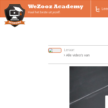
WeZooz Academy
Lee
Haal het beste uit jezelf.
Leraar:
Alle video’s van