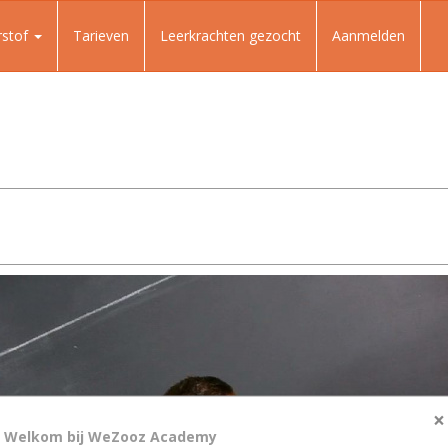
rstof
Tarieven
Leerkrachten gezocht
Aanmelden
×
Welkom bij WeZooz Academy