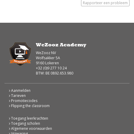
Rapporteer een probleem
WeZooz Academy
WeZooz NV
Wolfsakker 5A
9160 Lokeren
+32 (0)9 277 10 24
BTW: BE 0892.653.980
Aanmelden
Tarieven
Promotiecodes
Flipping the classroom
Toegang leerkrachten
Toegang scholen
Algemene voorwaarden
Vrijwaring