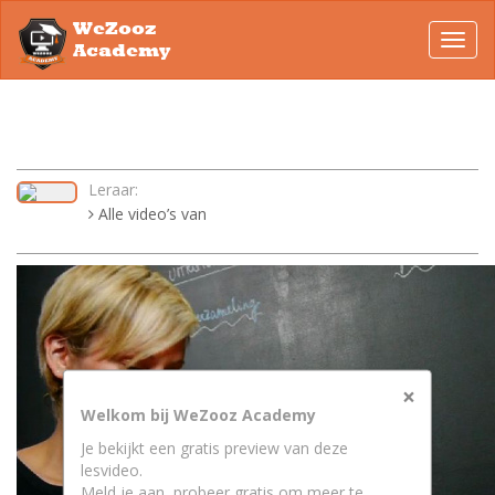
WeZooz
Toggl
Academy
navig
Leraar:
Alle video’s van
×
Welkom bij WeZooz Academy
Je bekijkt een gratis preview van deze
lesvideo.
Meld je aan, probeer gratis om meer te