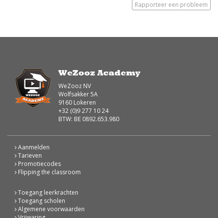
Rapporteer een probleem
WeZooz Academy
WeZooz NV
Wolfsakker 5A
9160 Lokeren
+32 (0)9 277 10 24
BTW: BE 0892.653.980
Aanmelden
Tarieven
Promotiecodes
Flipping the classroom
Toegang leerkrachten
Toegang scholen
Algemene voorwaarden
Vrijwaring