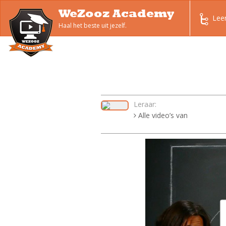
WeZooz Academy
Lee
Haal het beste uit jezelf.
Leraar:
Alle video’s van