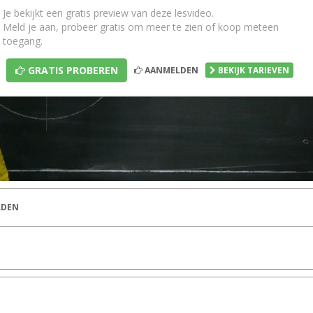
Je bekijkt een gratis preview van deze lesvideo.
Meld je aan, probeer gratis om meer te zien of koop meteen
toegang.
GRATIS PROBEREN
AANMELDEN
BEKIJK TARIEVEN
DEN