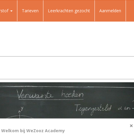
rstof
Tarieven
Leerkrachten gezocht
Aanmelden
×
Welkom bij WeZooz Academy