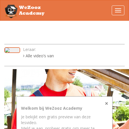
WeZooz
Toggl
Academy
navig
Leraar:
Alle video’s van
×
Welkom bij WeZooz Academy
Je bekijkt een gratis preview van deze
lesvideo.
Meld je aan, probeer gratis om meer te