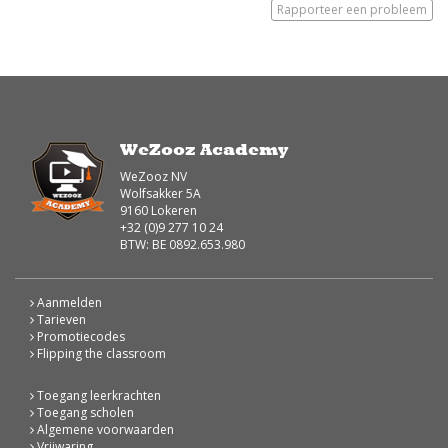
Rapporteer een probleem
WeZooz Academy
WeZooz NV
Wolfsakker 5A
9160 Lokeren
+32 (0)9 277 10 24
BTW: BE 0892.653.980
Aanmelden
Tarieven
Promotiecodes
Flipping the classroom
Toegang leerkrachten
Toegang scholen
Algemene voorwaarden
Vrijwaring