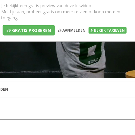
Je bekijkt een gratis preview van deze lesvideo.
Meld je aan, probeer gratis om meer te zien of koop meteen
toegang.
GRATIS PROBEREN
AANMELDEN
BEKIJK TARIEVEN
DEN