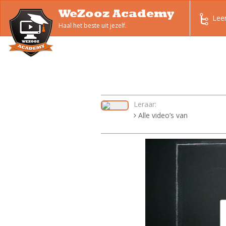
WeZooz Academy
Lee
Haal het beste uit jezelf.
Leraar:
Alle video’s van