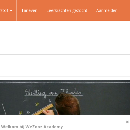
rstof
Tarieven
Leerkrachten gezocht
Aanmelden
×
Welkom bij WeZooz Academy