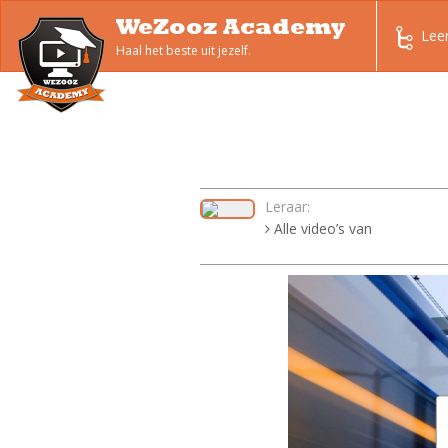
WeZooz Academy
Lee
Haal het beste uit jezelf.
Leraar:
Alle video’s van