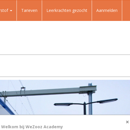
rstof
Tarieven
Leerkrachten gezocht
Aanmelden
×
Welkom bij WeZooz Academy