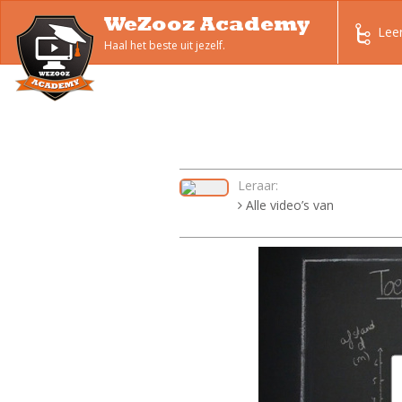
WeZooz Academy
Lee
Haal het beste uit jezelf.
Leraar:
Alle video’s van