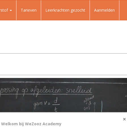
rstof
Tarieven
Leerkrachten gezocht
Aanmelden
×
Welkom bij WeZooz Academy