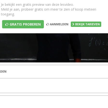
Je bekijkt een gratis preview van deze lesvideo.
Meld je aan, probeer gratis om meer te zien of koop meteen
toegang.
GRATIS PROBEREN
AANMELDEN
BEKIJK TARIEVEN
DEN