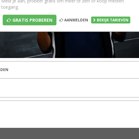
Meld je aan, probeer gratis om meer te zien of koop meteen
toegang.
GRATIS PROBEREN
AANMELDEN
BEKIJK TARIEVEN
DEN