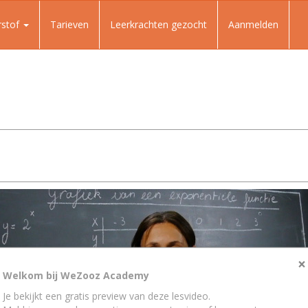
rstof
Tarieven
Leerkrachten gezocht
Aanmelden
×
Welkom bij WeZooz Academy
Je bekijkt een gratis preview van deze lesvideo.