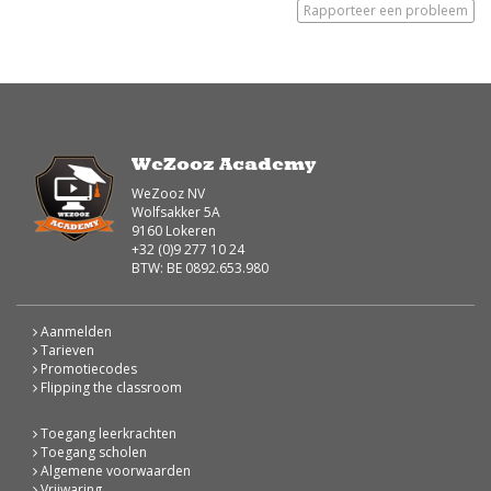
Rapporteer een probleem
WeZooz Academy
WeZooz NV
Wolfsakker 5A
9160 Lokeren
+32 (0)9 277 10 24
BTW: BE 0892.653.980
Aanmelden
Tarieven
Promotiecodes
Flipping the classroom
Toegang leerkrachten
Toegang scholen
Algemene voorwaarden
Vrijwaring