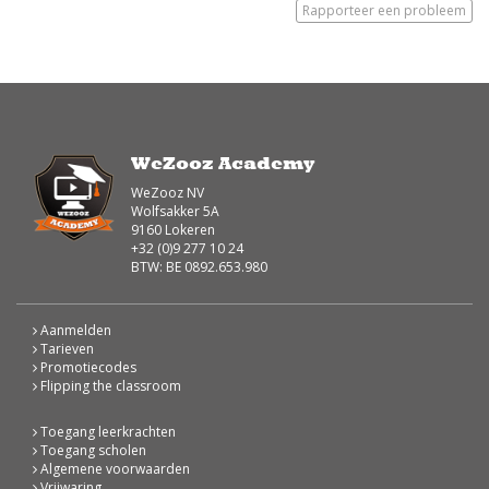
Rapporteer een probleem
WeZooz Academy
WeZooz NV
Wolfsakker 5A
9160 Lokeren
+32 (0)9 277 10 24
BTW: BE 0892.653.980
Aanmelden
Tarieven
Promotiecodes
Flipping the classroom
Toegang leerkrachten
Toegang scholen
Algemene voorwaarden
Vrijwaring