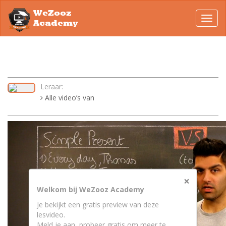
WeZooz
Toggl
Academy
navig
Leraar:
Alle video’s van
×
Welkom bij WeZooz Academy
Je bekijkt een gratis preview van deze
lesvideo.
Meld je aan, probeer gratis om meer te