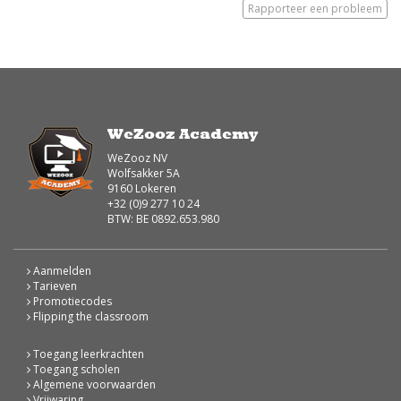
Rapporteer een probleem
WeZooz Academy
WeZooz NV
Wolfsakker 5A
9160 Lokeren
+32 (0)9 277 10 24
BTW: BE 0892.653.980
Aanmelden
Tarieven
Promotiecodes
Flipping the classroom
Toegang leerkrachten
Toegang scholen
Algemene voorwaarden
Vrijwaring