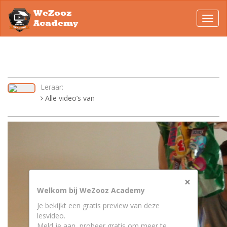
WeZooz
Toggl
Academy
navig
Leraar:
Alle video’s van
×
Welkom bij WeZooz Academy
Je bekijkt een gratis preview van deze
lesvideo.
Meld je aan, probeer gratis om meer te