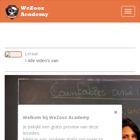
WeZooz
Toggl
Academy
navig
Leraar:
Alle video’s van
×
Welkom bij WeZooz Academy
Je bekijkt een gratis preview van deze
lesvideo.
Meld je aan, probeer gratis om meer te