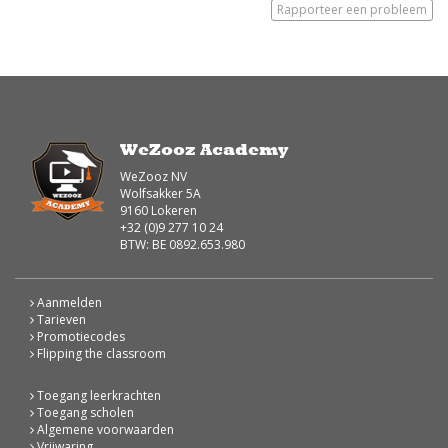
Rapporteer een probleem
WeZooz Academy
WeZooz NV
Wolfsakker 5A
9160 Lokeren
+32 (0)9 277 10 24
BTW: BE 0892.653.980
Aanmelden
Tarieven
Promotiecodes
Flipping the classroom
Toegang leerkrachten
Toegang scholen
Algemene voorwaarden
Vrijwaring