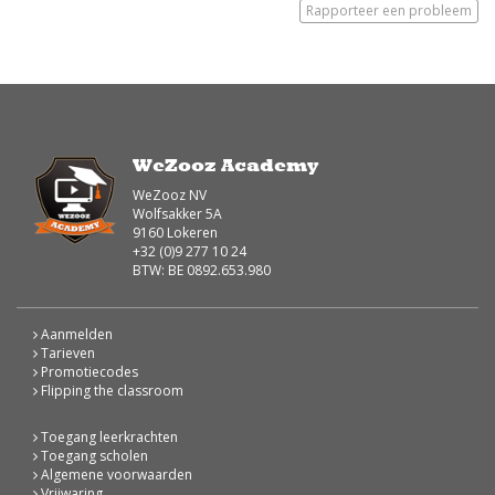
Rapporteer een probleem
WeZooz Academy
WeZooz NV
Wolfsakker 5A
9160 Lokeren
+32 (0)9 277 10 24
BTW: BE 0892.653.980
Aanmelden
Tarieven
Promotiecodes
Flipping the classroom
Toegang leerkrachten
Toegang scholen
Algemene voorwaarden
Vrijwaring