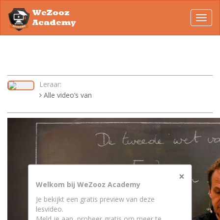
WeZooz
Toggl
Academy
navig
Leraar:
Alle video’s van
×
Welkom bij WeZooz Academy
Je bekijkt een gratis preview van deze
lesvideo.
Meld je aan, probeer gratis om meer te