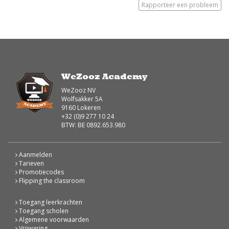
Rapporteer een probleem
WeZooz Academy
WeZooz NV
Wolfsakker 5A
9160 Lokeren
+32 (0)9 277 10 24
BTW: BE 0892.653.980
Aanmelden
Tarieven
Promotiecodes
Flipping the classroom
Toegang leerkrachten
Toegang scholen
Algemene voorwaarden
Vrijwaring