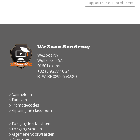
Rapporteer een probleem
WeZooz Academy
WeZooz NV
Wolfsakker 5A
9160 Lokeren
+32 (0)9 277 10 24
BTW: BE 0892.653.980
Aanmelden
Tarieven
Promotiecodes
Flipping the classroom
Toegang leerkrachten
Toegang scholen
Algemene voorwaarden
Vrijwaring