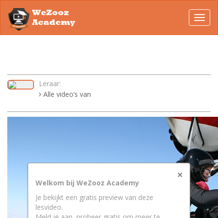
WeZooz
Toggl
Academy
navig
Leraar:
Alle video’s van
×
Welkom bij WeZooz Academy
Je bekijkt een gratis preview van deze
lesvideo.
Meld je aan, probeer gratis om meer te