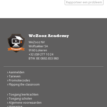
Rapporteer een probleem
WeZooz Academy
WeZooz NV
Wolfsakker 5A
9160 Lokeren
+32 (0)9 277 10 24
BTW: BE 0892.653.980
Aanmelden
Tarieven
Promotiecodes
Flipping the classroom
Toegang leerkrachten
Toegang scholen
Algemene voorwaarden
Vrijwaring