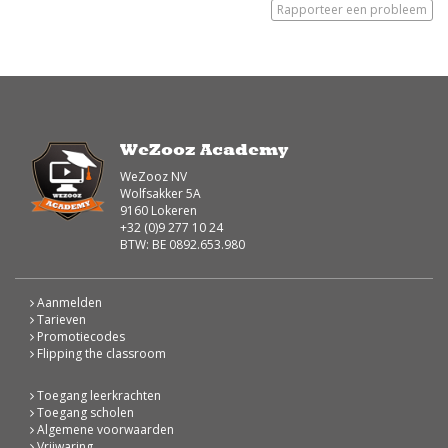
Rapporteer een probleem
WeZooz Academy
WeZooz NV
Wolfsakker 5A
9160 Lokeren
+32 (0)9 277 10 24
BTW: BE 0892.653.980
Aanmelden
Tarieven
Promotiecodes
Flipping the classroom
Toegang leerkrachten
Toegang scholen
Algemene voorwaarden
Vrijwaring