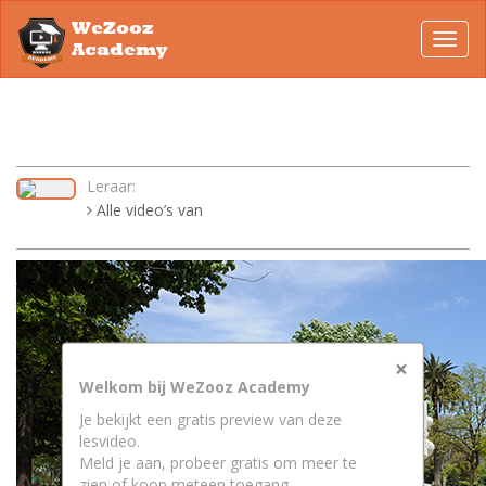
WeZooz
Toggl
Academy
navig
Leraar:
Alle video’s van
×
Welkom bij WeZooz Academy
Je bekijkt een gratis preview van deze
lesvideo.
Meld je aan, probeer gratis om meer te
zien of koop meteen toegang.