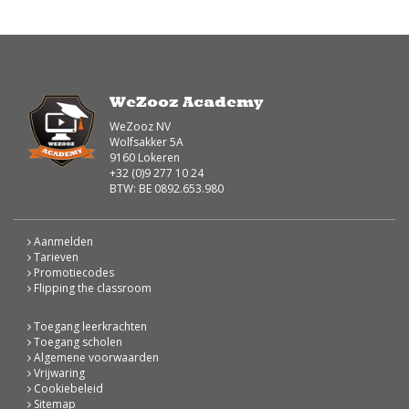
WeZooz Academy
WeZooz NV
Wolfsakker 5A
9160 Lokeren
+32 (0)9 277 10 24
BTW: BE 0892.653.980
Aanmelden
Tarieven
Promotiecodes
Flipping the classroom
Toegang leerkrachten
Toegang scholen
Algemene voorwaarden
Vrijwaring
Cookiebeleid
Sitemap