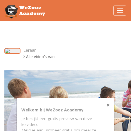
WeZooz
Toggl
Academy
navig
Leraar:
Alle video’s van
×
Welkom bij WeZooz Academy
Je bekijkt een gratis preview van deze
lesvideo.
Meld je aan, probeer gratis om meer te