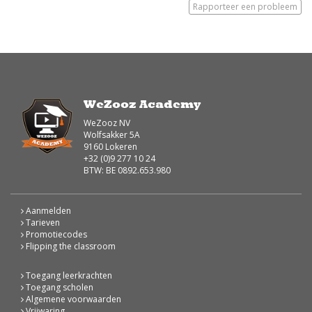
Rapporteer een probleem
WeZooz Academy
WeZooz NV
Wolfsakker 5A
9160 Lokeren
+32 (0)9 277 10 24
BTW: BE 0892.653.980
Aanmelden
Tarieven
Promotiecodes
Flipping the classroom
Toegang leerkrachten
Toegang scholen
Algemene voorwaarden
Vrijwaring